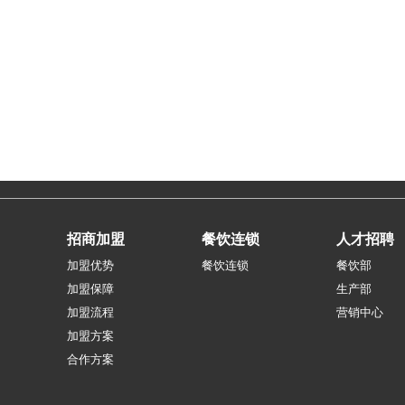
招商加盟
餐饮连锁
人才招聘
加盟优势
餐饮连锁
餐饮部
加盟保障
生产部
加盟流程
营销中心
加盟方案
合作方案