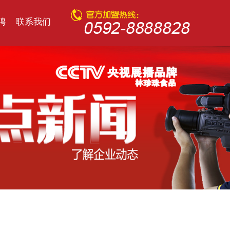
聘
联系我们