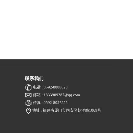
联系我们
电话 : 0592-8888828
邮箱 : 1833909287@qq.com
传真 : 0592-8057555
地址 : 福建省厦门市同安区朝洋路1069号